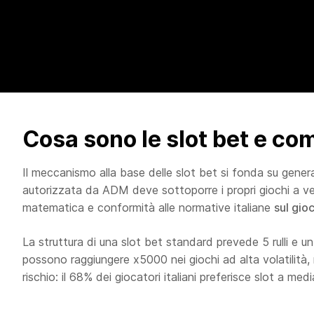
Cosa sono le slot bet e co
Il meccanismo alla base delle slot bet si fonda su genera
autorizzata da ADM deve sottoporre i propri giochi a ve
matematica e conformità alle normative italiane
sul gio
La struttura di una slot bet standard prevede 5 rulli e u
possono raggiungere x5000 nei giochi ad alta volatilità, 
rischio: il 68% dei giocatori italiani preferisce slot a med