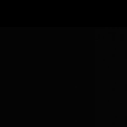
Chi siamo
William Hill — slot e bonus
Privacy policy
PokerStars — catalogo slot
Termini di servizio