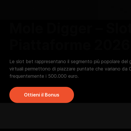
Mole Digger – Slot
Piattaforme 2026
Le slot bet rappresentano il segmento più popolare del g
virtuali permettono di piazzare puntate che variano da 0
frequentemente i 500.000 euro.
Ottieni il Bonus