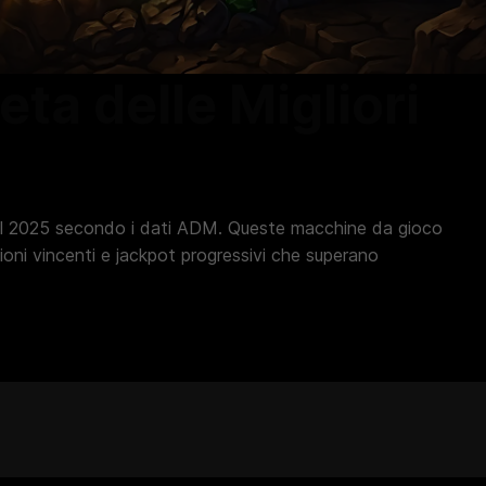
eta delle Migliori
vi nel 2025 secondo i dati ADM. Queste macchine da gioco
ioni vincenti e jackpot progressivi che superano