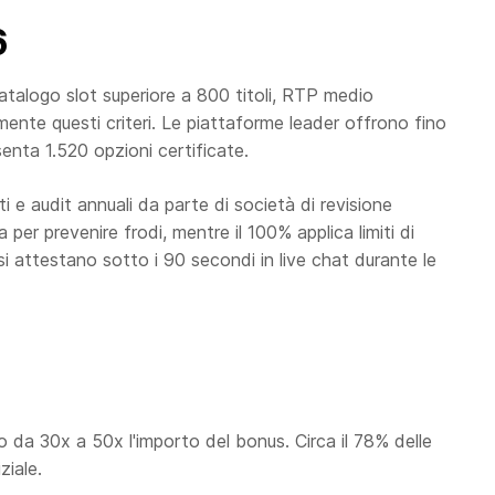
6
catalogo slot superiore a 800 titoli, RTP medio
mente questi criteri. Le piattaforme leader offrono fino
senta 1.520 opzioni certificate.
i e audit annuali da parte di società di revisione
ca per prevenire frodi, mentre il 100% applica limiti di
si attestano sotto i 90 secondi in live chat durante le
 da 30x a 50x l'importo del bonus. Circa il 78% delle
ziale.