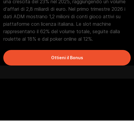
una crescita del 23% nel 2025, raggiungendo un volume
d'affari di 2,8 miliardi di euro. Nel primo trimestre 2026 i
dati ADM mostrano 1,2 milioni di conti gioco attivi su
piattaforme con licenza italiana. Le slot machine
rappresentano il 62% del volume totale, seguite dalla
roulette al 18% e dal poker online al 12%.
Ottieni il Bonus