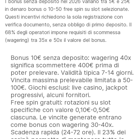
I bonus senza deposito nel 2026 variano tra 5€ e 25€
in denaro bonus o 10-50 free spin su slot selezionate.
Questi incentivi richiedono la sola registrazione con
verifica documento, senza obbligo di primo deposito. Il
68% degli operatori impone requisiti di scommessa
(wagering) tra 35x e 50x il valore del bonus.
Bonus 10€ senza deposito: wagering 40x
significa scommettere 400€ prima di
poter prelevare. Validità tipica 7-14 giorni.
Vincita massima prelevabile limitata a 50-
100€. Giochi esclusi: live casino, jackpot
progressivi, alcuni fornitori.
Free spin gratuiti: rotazioni su slot
specifiche con valore 0,10€-0,50€
ciascuna. Le vincite generate entrano
come bonus con wagering 30-40x.
Scadenza rapida (24-72 ore). Il 23% dei