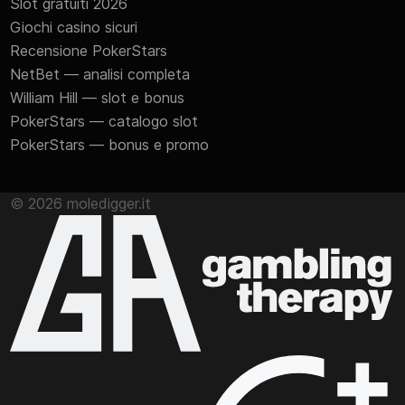
Slot gratuiti 2026
Giochi casino sicuri
Recensione PokerStars
NetBet — analisi completa
William Hill — slot e bonus
PokerStars — catalogo slot
PokerStars — bonus e promo
© 2026 moledigger.it