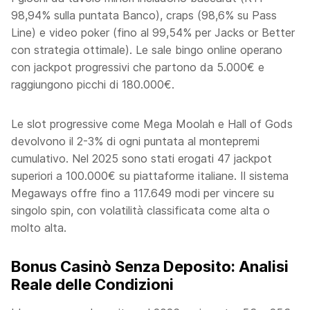
98,94% sulla puntata Banco), craps (98,6% su Pass
Line) e video poker (fino al 99,54% per Jacks or Better
con strategia ottimale). Le sale bingo online operano
con jackpot progressivi che partono da 5.000€ e
raggiungono picchi di 180.000€.
Le slot progressive come Mega Moolah e Hall of Gods
devolvono il 2-3% di ogni puntata al montepremi
cumulativo. Nel 2025 sono stati erogati 47 jackpot
superiori a 100.000€ su piattaforme italiane. Il sistema
Megaways offre fino a 117.649 modi per vincere su
singolo spin, con volatilità classificata come alta o
molto alta.
Bonus Casinò Senza Deposito: Analisi
Reale delle Condizioni