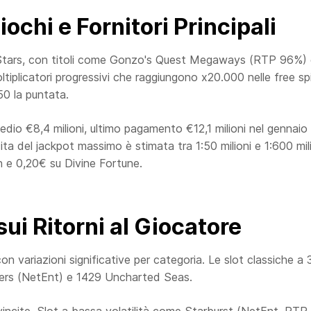
iochi e Fornitori Principali
Stars, con titoli come Gonzo's Quest Megaways (RTP 96%) 
iplicatori progressivi che raggiungono x20.000 nelle free spins
0 la puntata.
edio €8,4 milioni, ultimo pagamento €12,1 milioni nel gennai
cita del jackpot massimo è stimata tra 1:50 milioni e 1:600 m
h e 0,20€ su Divine Fortune.
 sui Ritorni al Giocatore
n variazioni significative per categoria. Le slot classiche a 3
kers (NetEnt) e 1429 Uncharted Seas.