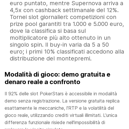
euro puntato, mentre Supernova arriva a
4,5x con cashback settimanale del 12%.
Tornei slot giornalieri: competizioni con
prize pool garantiti tra 1.000 e 5.000 euro,
dove la classifica si basa sul
moltiplicatore più alto ottenuto in un
singolo spin. Il buy-in varia da 5 a 50
euro; i primi 10% classificati accedono alla
distribuzione del montepremi.
Modalità di gioco: demo gratuita e
denaro reale a confronto
Il 92% delle slot PokerStars è accessibile in modalità
demo senza registrazione. La versione gratuita replica
esattamente le meccaniche, l'RTP e la volatilità del
gioco reale, utilizzando crediti virtuali illimitati. L'unica
differenza funzionale risiede nell'impossibilità di