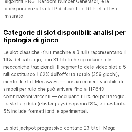
algoritmi RNG (Random Number Generator) e la
corrispondenza tra RTP dichiarato e RTP effettivo
misurato.
Categorie di slot disponibili: analisi per
tipologia di gioco
Le slot classiche (fruit machine a 3 rulli) rappresentano il
14% del catalogo, con 81 titoli che riproducono le
meccaniche tradizionali. Il segmento delle video slot a 5
rulli costituisce il 62% dell'offerta totale (359 giochi),
mentre le slot Megaways — con un numero variabile di
simboli per rullo che può arrivare fino a 117.649
combinazioni vincenti — occupano l'11% del portafoglio.
Le slot a griglia (cluster pays) coprono l'8%, e il restante
5% include formati ibridi e sperimentali.
Le slot jackpot progressivo contano 23 titoli: Mega