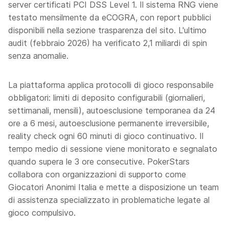
server certificati PCI DSS Level 1. Il sistema RNG viene
testato mensilmente da eCOGRA, con report pubblici
disponibili nella sezione trasparenza del sito. L'ultimo
audit (febbraio 2026) ha verificato 2,1 miliardi di spin
senza anomalie.
La piattaforma applica protocolli di gioco responsabile
obbligatori: limiti di deposito configurabili (giornalieri,
settimanali, mensili), autoesclusione temporanea da 24
ore a 6 mesi, autoesclusione permanente irreversibile,
reality check ogni 60 minuti di gioco continuativo. Il
tempo medio di sessione viene monitorato e segnalato
quando supera le 3 ore consecutive. PokerStars
collabora con organizzazioni di supporto come
Giocatori Anonimi Italia e mette a disposizione un team
di assistenza specializzato in problematiche legate al
gioco compulsivo.