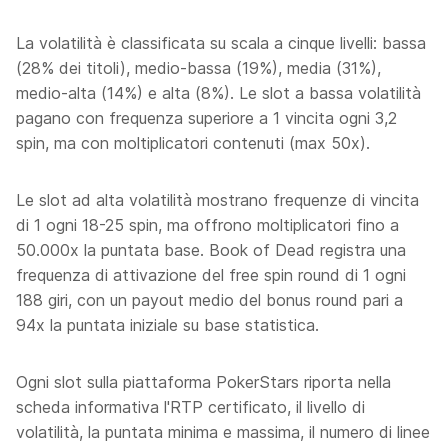
La volatilità è classificata su scala a cinque livelli: bassa
(28% dei titoli), medio-bassa (19%), media (31%),
medio-alta (14%) e alta (8%). Le slot a bassa volatilità
pagano con frequenza superiore a 1 vincita ogni 3,2
spin, ma con moltiplicatori contenuti (max 50x).
Le slot ad alta volatilità mostrano frequenze di vincita
di 1 ogni 18-25 spin, ma offrono moltiplicatori fino a
50.000x la puntata base. Book of Dead registra una
frequenza di attivazione del free spin round di 1 ogni
188 giri, con un payout medio del bonus round pari a
94x la puntata iniziale su base statistica.
Ogni slot sulla piattaforma PokerStars riporta nella
scheda informativa l'RTP certificato, il livello di
volatilità, la puntata minima e massima, il numero di linee