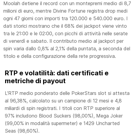
Moolah detiene il record con un montepremi medio di 8,7
milioni di euro, mentre Divine Fortune registra drop medi
ogni 47 giorni con importi tra 120.000 e 540.000 euro. I
dati storici mostrano che il 68% dei jackpot viene vinto
tra le 21:00 e le 02:00, con picchi di attività nelle serate
di venerdì e sabato. Il contributo medio al jackpot per
spin varia dallo 0,8% al 2,1% della puntata, a seconda del
titolo e della configurazione della rete progressiva.
RTP e volatilità: dati certificati e
metriche di payout
L'RTP medio ponderato delle PokerStars slot si attesta
al 96,38%, calcolato su un campione di 12 mesi e 4,8
miliardi di spin registrati. I titoli con RTP superiore al
97% includono Blood Suckers (98,00%), Mega Joker
(99,00% in modalità supermeter) e 1429 Uncharted
Seas (98,60%).