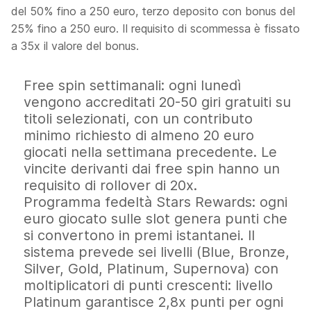
del 50% fino a 250 euro, terzo deposito con bonus del
25% fino a 250 euro. Il requisito di scommessa è fissato
a 35x il valore del bonus.
Free spin settimanali: ogni lunedì
vengono accreditati 20-50 giri gratuiti su
titoli selezionati, con un contributo
minimo richiesto di almeno 20 euro
giocati nella settimana precedente. Le
vincite derivanti dai free spin hanno un
requisito di rollover di 20x.
Programma fedeltà Stars Rewards: ogni
euro giocato sulle slot genera punti che
si convertono in premi istantanei. Il
sistema prevede sei livelli (Blue, Bronze,
Silver, Gold, Platinum, Supernova) con
moltiplicatori di punti crescenti: livello
Platinum garantisce 2,8x punti per ogni