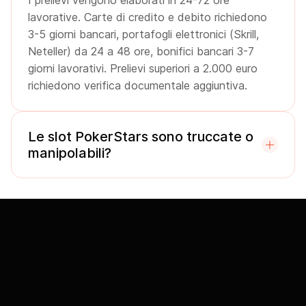
non prevede requisiti di scommessa: i premi
lavorative. Carte di credito e debito richiedono
vengono accreditati come denaro reale
3-5 giorni bancari, portafogli elettronici (Skrill,
prelevabile immediatamente. I
termini
completi
Neteller) da 24 a 48 ore, bonifici bancari 3-7
sono consultabili nella sezione Promozioni del
giorni lavorativi. Prelievi superiori a 2.000 euro
sito.
richiedono verifica documentale aggiuntiva.
Le slot PokerStars sono truccate o
manipolabili?
No. Ogni slot utilizza un generatore di numeri
casuali (RNG) certificato da eCOGRA e iTech
Labs, testato mensilmente. L'ultimo audit
(febbraio 2026) ha verificato 2,1 miliardi di spin
senza anomalie. PokerStars opera con licenza
ADM n. 15216, soggetta a controlli trimestrali
dall'autorità italiana.