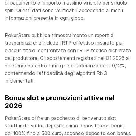
di pagamento e l'importo massimo vincibile per singolo
spin. Questi dati sono verificabili accedendo al menu
informazioni presente in ogni gioco.
PokerStars pubblica trimestralmente un report di
trasparenza che include l'RTP effettivo misurato per
ciascun titolo, confrontato con l'RTP teorico dichiarato
dal produttore. Gli scostamenti registrati nel Q1 2026 si
mantengono entro il margine di tolleranza dello 0,12%,
confermando l'affidabilità degli algoritmi RNG
implementati.
Bonus slot e promozioni attive nel
2026
PokerStars offre un pacchetto di benvenuto slot
strutturato su tre depositi: primo deposito con bonus
del 100% fino a 500 euro, secondo deposito con bonus